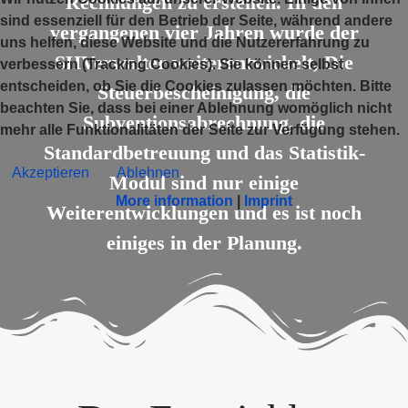
Rechnungen zu erstellen. In den
sind essenziell für den Betrieb der Seite, während andere
vergangenen vier Jahren wurde der
uns helfen, diese Website und die Nutzererfahrung zu
SHVerwalter weiterentwickelt, Die
verbessern (Tracking Cookies). Sie können selbst
entscheiden, ob Sie die Cookies zulassen möchten. Bitte
Steuerbescheinigung, die
beachten Sie, dass bei einer Ablehnung womöglich nicht
Subventionsabrechnung, die
mehr alle Funktionalitäten der Seite zur Verfügung stehen.
Standardbetreuung und das Statistik-
Akzeptieren
Ablehnen
Modul sind nur einige
More information
|
Imprint
Weiterentwicklungen und es ist noch
einiges in der Planung.