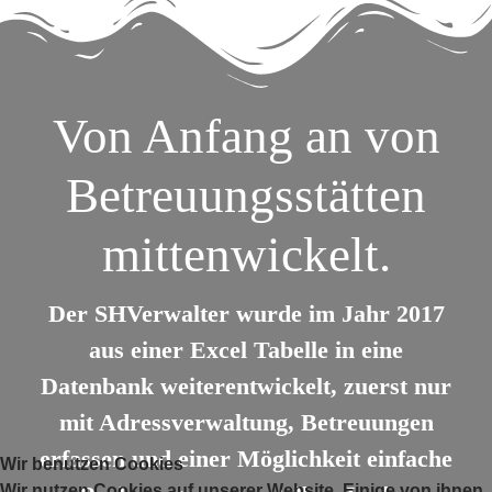
Von Anfang an von
Betreuungsstätten
mittenwickelt.
Der SHVerwalter wurde im Jahr 2017
aus einer Excel Tabelle in eine
Datenbank weiterentwickelt, zuerst nur
mit Adressverwaltung, Betreuungen
erfassen und einer Möglichkeit einfache
Wir benutzen Cookies
Wir nutzen Cookies auf unserer Website. Einige von ihnen