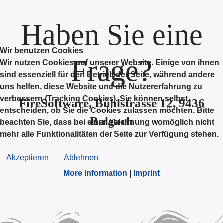
Haben Sie eine
Wir benutzen Cookies
Frage?
Wir nutzen Cookies auf unserer Website. Einige von ihnen
sind essenziell für den Betrieb der Seite, während andere
uns helfen, diese Website und die Nutzererfahrung zu
verbessern (Tracking Cookies). Sie können selbst
FireSoftware, Bühlstrasse 12, 9436
entscheiden, ob Sie die Cookies zulassen möchten. Bitte
Balgach
beachten Sie, dass bei einer Ablehnung womöglich nicht
mehr alle Funktionalitäten der Seite zur Verfügung stehen.
Akzeptieren
Ablehnen
More information
|
Imprint