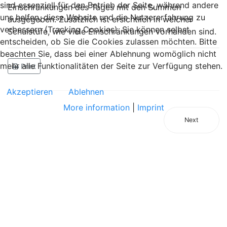
sind essenziell für den Betrieb der Seite, während andere
Einschränkungen des Tages mit den Summen
uns helfen, diese Website und die Nutzererfahrung zu
ausgegeben. Zusätzlich ist ersichtlich in welcher
verbessern (Tracking Cookies). Sie können selbst
Schulstufe, wie viele Einschränkungen vorhanden sind.
entscheiden, ob Sie die Cookies zulassen möchten. Bitte
beachten Sie, dass bei einer Ablehnung womöglich nicht
mehr alle Funktionalitäten der Seite zur Verfügung stehen.
Print
Akzeptieren
Ablehnen
More information
|
Imprint
Next