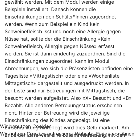
gewählt werden. Mit dem Modul werden einige
Beispiele installiert. Danach können die
Einschränkungen den Schüler*Innen zugeordnet
werden. Wenn zum Beispiel ein Kind kein
Schweinefleisch isst und noch eine Allergie gegen
Nüsse hat, sollte der die Einschränkung «Kein
Schweinefleisch, Allergie gegen Nüsse» erfasst
werden. Sie ist dann eindeutig zuzuordnen. Sind die
Einschränkungen zugeordnet, kann im Modul
Abrechnungen, wo sich die Präsenzlisten befinden eine
Tagesliste «Mittagstisch» oder eine «Wochenliste
Mittagstisch» dargestellt und ausgedruckt werden. In
der Liste sind nur Betreuungen mit Mittagstisch, die
besucht werden aufgelistet. Also «X» Besucht und «B»
Bezahlt. Alle anderen Betreuungsstatus erscheinen
nicht. Hinter der Betreuung wird die jeweilige
Einschränkung des Kindes angezeigt. Ist eine
Wir benutzen Cookies
Einschränkung hinterlegt wird dies Gelb markiert. Am
Wir nutzen Cookies auf unserer Website. Einige von ihnen
Ende der Liste wird eine Zusammenfassung mit den